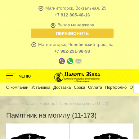
Магнитогорск, Вокзальная, 29
+7 912 805-48-16
Вызов менеджера
ПЕРЕЗВОНИТЬ
Магнитогорск, Челябинский тракт, 5а
+7 982-291-98-98
МЕНЮ
О компании
Установка
Доставка
Сроки
Оплата
Портфолио
Отз
Главная
»
Каталог
»
цветок
» Памятник на могилу (11-173)
Памятник на могилу (11-173)