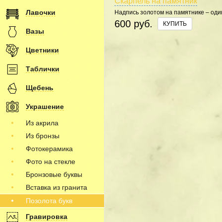
Скарпель на памятник
Лавочки
Надпись золотом на памятнике – оди
способов оформления. Наша мастер
600 руб.
КУПИТЬ
Мы использует итальянское сусальн
Вазы
золото на памятниках в 24 карата.
Цветники
Таблички
Щебень
Украшение
Из акрила
Из бронзы
Фотокерамика
Фото на стекле
Бронзовые буквы
Вставка из гранита
Позолота букв
Гравировка