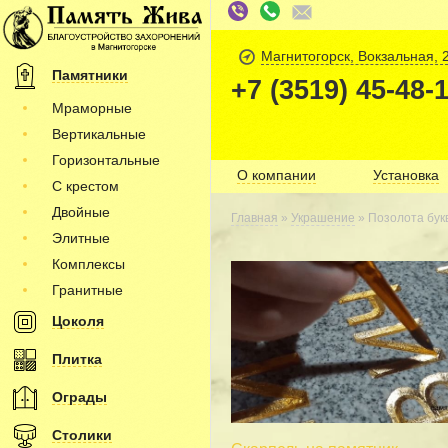
Магнитогорск, Вокзальная, 
Памятники
+7 (3519) 45-48-
Мраморные
Вертикальные
Горизонтальные
О компании
Установка
С крестом
Двойные
Главная
»
Украшение
» Позолота бук
Элитные
Комплексы
Гранитные
Цоколя
Плитка
Ограды
Столики