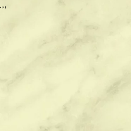
н из
ская
ое