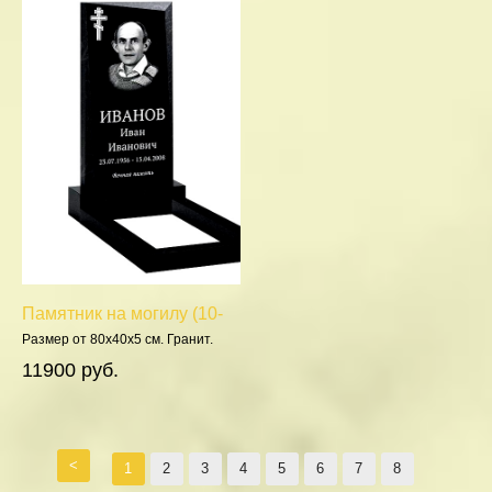
Памятник на могилу (10-
596)
Размер от 80х40х5 см. Гранит.
Полировка 5 сторон.
11900 руб.
<
1
2
3
4
5
6
7
8