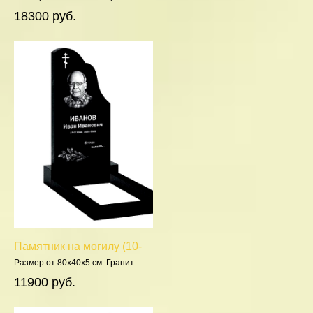
Полировка 5 сторон.
18300 руб.
Памятник на могилу (10-
171)
Размер от 80х40х5 см. Гранит.
Полировка 5 сторон.
11900 руб.