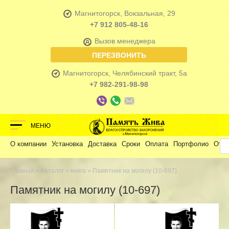
Магнитогорск, Вокзальная, 29
+7 912 805-48-16
Вызов менеджера
ПЕРЕЗВОНИТЬ
Магнитогорск, Челябинский тракт, 5а
+7 982-291-98-98
МЕНЮ
О компании
Установка
Доставка
Сроки
Оплата
Портфолио
Отз
Главная
»
Каталог
»
книга
» Памятник на могилу (10-697)
Памятник на могилу (10-697)