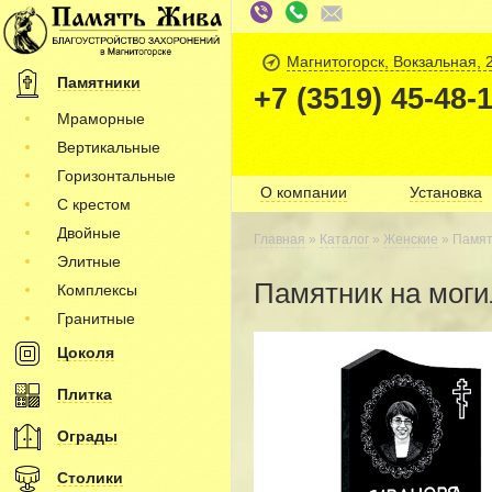
Магнитогорск, Вокзальная, 
Памятники
+7 (3519) 45-48-
Мраморные
Вертикальные
Горизонтальные
О компании
Установка
С крестом
Двойные
Главная
»
Каталог
»
Женские
» Памят
Элитные
Памятник на моги
Комплексы
Гранитные
Цоколя
Плитка
Ограды
Столики