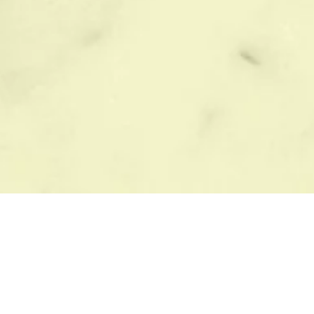
ЫБОР ПАМЯТНИКА
БЛАГОУСТРОЙСТВО
азмеры памятников
Цветные памятники
с памятника
Материалы памятников
рианты памятников
Виды памятников
зайн памятников
Формы памятников
бразцы памятников
Города где работаем
к установить памятник