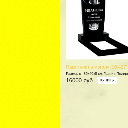
Памятник на могилу (10-427)
Размер от 80х40х5 см. Гранит. Полир
5 сторон.
16000 руб.
КУПИТЬ