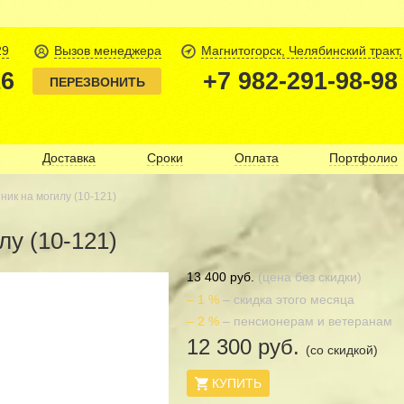
29
Вызов менеджера
Магнитогорск, Челябинский тракт,
16
+7 982-291-98-98
ПЕРЕЗВОНИТЬ
Доставка
Сроки
Оплата
Портфолио
ник на могилу (10-121)
лу (10-121)
13 400 руб.
(цена без скидки)
– 1 %
– скидка этого месяца
– 2 %
– пенсионерам и ветеранам
12 300 руб.
(со скидкой)
КУПИТЬ