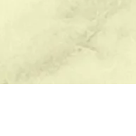
БЛАГОУСТРОЙСТВО
ПОМОЩЬ
В
Демонтаж памятников
Памятник с розами на могилу
Р
Оформление могил
Мемориальный комплекс цена
Ве
Уход за памятником
Лилия гравировка
Ва
Уход за могилой
Изготовление табличек на
Ди
памятники
О
Памятники на заказ
Ка
Гранитная плита на могилу