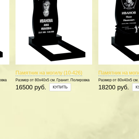
Памятник на могилу (10-426)
Памятник на моги
овка
Размер от 80х40х5 см. Гранит. Полировка
Размер от 80х40х5 см.
5 сторон.
5 сторон.
16500 руб.
18200 руб.
КУПИТЬ
К