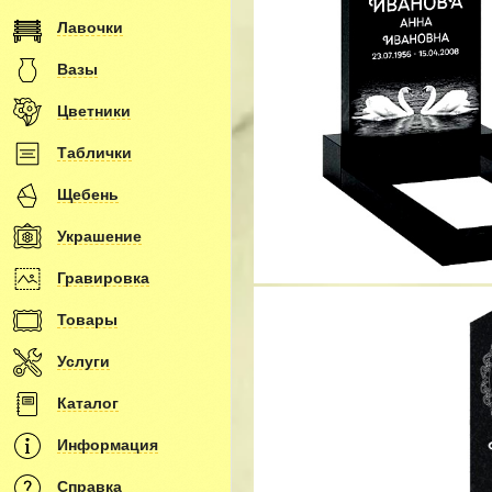
Лавочки
Вазы
Цветники
Таблички
Щебень
Украшение
Гравировка
Товары
Услуги
Каталог
Информация
Справка