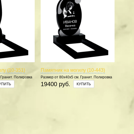
лу (10-351)
Памятник на могилу (10-443)
 Гранит. Полировка
Размер от 80х40х5 см. Гранит. Полировка
5 сторон.
19400 руб.
УПИТЬ
КУПИТЬ