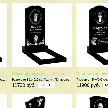
Памятник на могилу (10-144)
Памятник на моги
овка
Размер от 80х40х5 см. Гранит. Полировка
Размер от 80х40х5 см.
5 сторон.
5 сторон.
11700 руб.
11900 руб.
КУПИТЬ
К