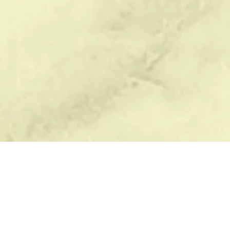
БЛАГОУСТРОЙСТВО
ПОМОЩЬ
В
Демонтаж памятников
Памятник с розами на могилу
Р
Оформление могил
Мемориальный комплекс цена
Ве
Уход за памятником
Лилия гравировка
Ва
Уход за могилой
Изготовление табличек на
Ди
памятники
О
Памятники на заказ
Ка
Гранитная плита на могилу