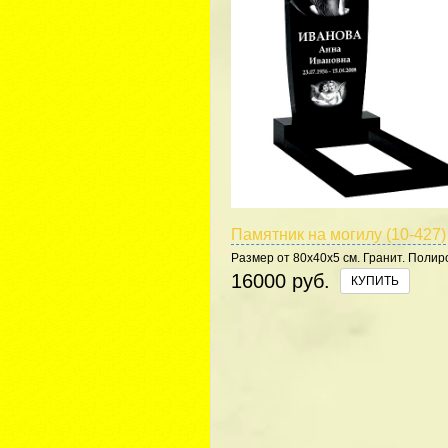
Памятник на могилу (10-427)
Размер от 80х40х5 см. Гранит. Полир
5 сторон.
16000 руб.
КУПИТЬ