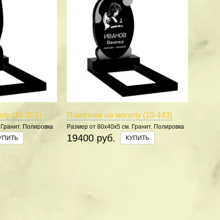
лу (10-351)
Памятник на могилу (10-443)
 Гранит. Полировка
Размер от 80х40х5 см. Гранит. Полировка
5 сторон.
19400 руб.
УПИТЬ
КУПИТЬ