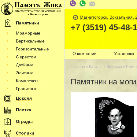
Магнитогорск, Вокзальная, 
Памятники
+7 (3519) 45-48-
Мраморные
Вертикальные
Горизонтальные
О компании
Установка
С крестом
Двойные
Главная
»
Каталог
»
Женские
» Памят
Элитные
Памятник на моги
Комплексы
Гранитные
Цоколя
Плитка
Ограды
Столики