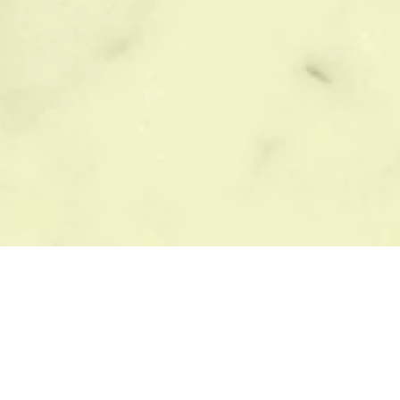
ЫБОР ПАМЯТНИКА
БЛАГОУСТРОЙСТВО
азмеры памятников
Цветные памятники
с памятника
Материалы памятников
рианты памятников
Виды памятников
зайн памятников
Формы памятников
бразцы памятников
Города где работаем
к установить памятник