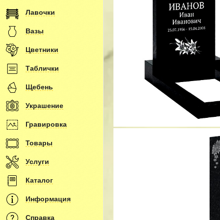
Лавочки
Вазы
Цветники
Таблички
Щебень
Украшение
Гравировка
Товары
Услуги
Каталог
Информация
Справка