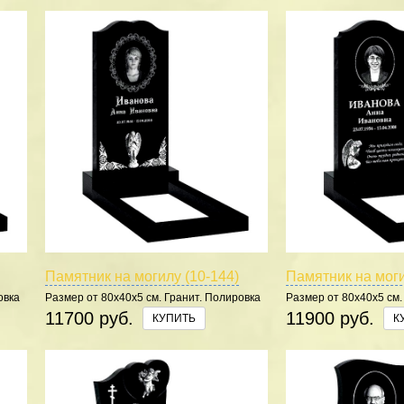
Памятник на могилу (10-144)
Памятник на моги
овка
Размер от 80х40х5 см. Гранит. Полировка
Размер от 80х40х5 см.
5 сторон.
5 сторон.
11700 руб.
11900 руб.
КУПИТЬ
К