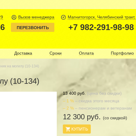
29
Вызов менеджера
Магнитогорск, Челябинский тракт,
16
+7 982-291-98-98
ПЕРЕЗВОНИТЬ
Доставка
Сроки
Оплата
Портфолио
ник на могилу (10-134)
лу (10-134)
13 400 руб.
(цена без скидки)
– 1 %
– скидка этого месяца
– 2 %
– пенсионерам и ветеранам
12 300 руб.
(со скидкой)
КУПИТЬ