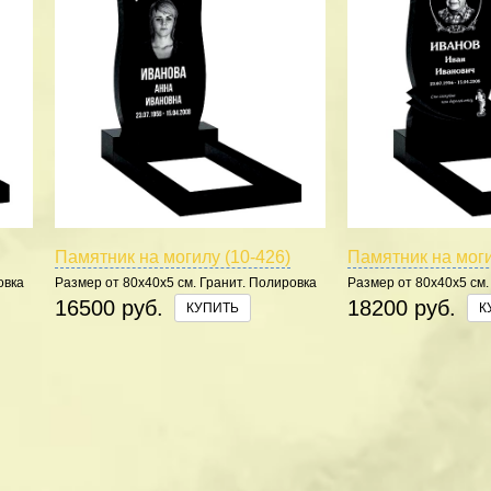
Памятник на могилу (10-426)
Памятник на моги
овка
Размер от 80х40х5 см. Гранит. Полировка
Размер от 80х40х5 см.
5 сторон.
5 сторон.
16500 руб.
18200 руб.
КУПИТЬ
К