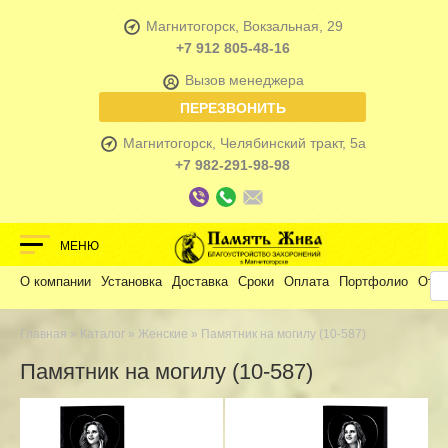
Магнитогорск, Вокзальная, 29
+7 912 805-48-16
Вызов менеджера
ПЕРЕЗВОНИТЬ
Магнитогорск, Челябинский тракт, 5а
+7 982-291-98-98
МЕНЮ
О компании
Установка
Доставка
Сроки
Оплата
Портфолио
Отз
Главная
»
Каталог
»
Женские
» Памятник на могилу (10-587)
Памятник на могилу (10-587)