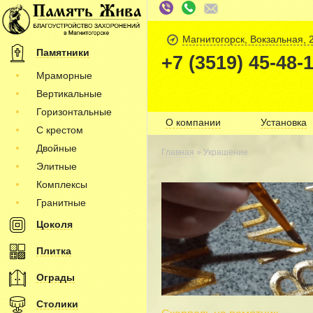
Магнитогорск, Вокзальная, 
Памятники
+7 (3519) 45-48-
Мраморные
Вертикальные
Горизонтальные
О компании
Установка
С крестом
Двойные
Главная
» Украшение
Элитные
Комплексы
Гранитные
Цоколя
Плитка
Ограды
Столики