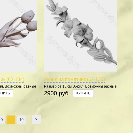
ик (62-134)
Акрил на памятник (62-136)
рил. Возможны разные
Размер от 15 см. Акрил. Возможны разные
цвета.
2900 руб.
УПИТЬ
КУПИТЬ
>
10
...
19