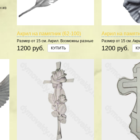
н из
ская
ое
Акрил на памятник (62-100)
Акрил на памятн
Размер от 15 см. Акрил. Возможны разные
Размер от 15 см. Ак
цвета.
цвета.
1200 руб.
1200 руб.
КУПИТЬ
К