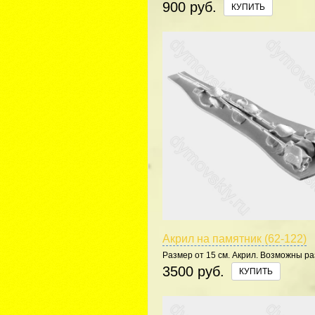
цвета.
900 руб.
КУПИТЬ
Акрил на памятник (62-122)
Размер от 15 см. Акрил. Возможны р
цвета.
3500 руб.
КУПИТЬ