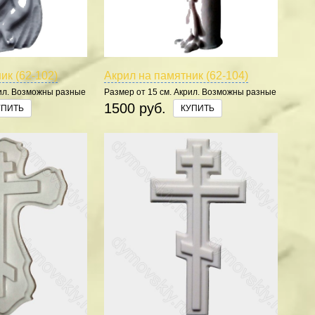
ик (62-102)
Акрил на памятник (62-104)
рил. Возможны разные
Размер от 15 см. Акрил. Возможны разные
цвета.
1500 руб.
УПИТЬ
КУПИТЬ