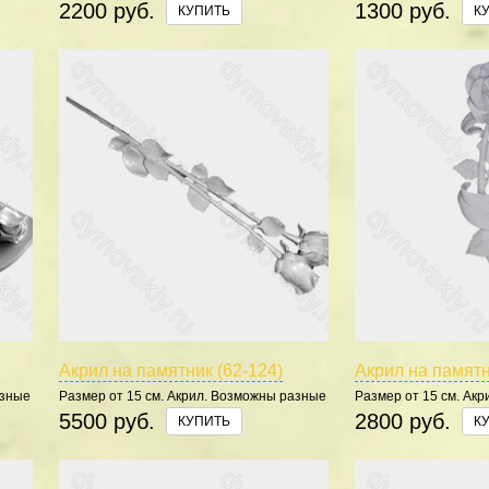
цвета.
цвета.
2200 руб.
1300 руб.
КУПИТЬ
К
Акрил на памятник (62-124)
Акрил на памятн
азные
Размер от 15 см. Акрил. Возможны разные
Размер от 15 см. Ак
цвета.
цвета.
5500 руб.
2800 руб.
КУПИТЬ
К