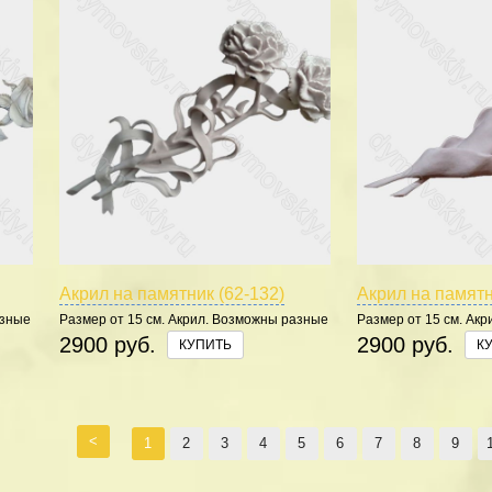
Акрил на памятник (62-132)
Акрил на памятн
азные
Размер от 15 см. Акрил. Возможны разные
Размер от 15 см. Ак
цвета.
цвета.
2900 руб.
2900 руб.
КУПИТЬ
К
<
1
2
3
4
5
6
7
8
9