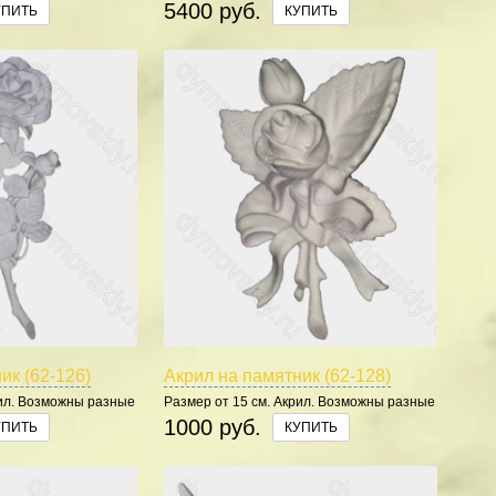
цвета.
5400 руб.
УПИТЬ
КУПИТЬ
ик (62-126)
Акрил на памятник (62-128)
рил. Возможны разные
Размер от 15 см. Акрил. Возможны разные
цвета.
1000 руб.
УПИТЬ
КУПИТЬ