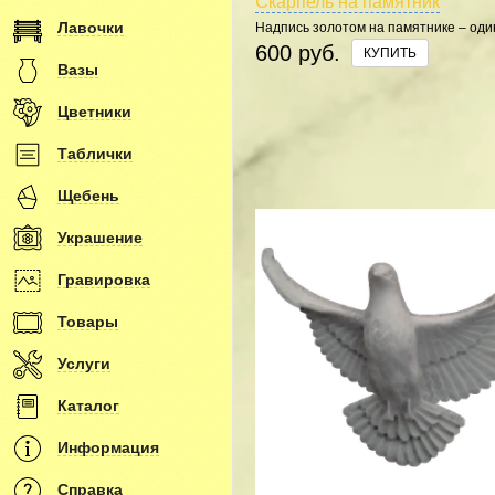
Скарпель на памятник
Лавочки
Надпись золотом на памятнике – оди
способов оформления. Наша мастер
600 руб.
КУПИТЬ
Мы использует итальянское сусальн
Вазы
золото на памятниках в 24 карата.
Цветники
Таблички
Щебень
Украшение
Гравировка
Товары
Услуги
Каталог
Информация
Справка