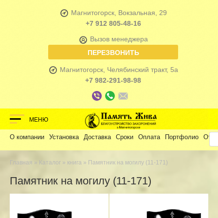
Магнитогорск, Вокзальная, 29
+7 912 805-48-16
Вызов менеджера
ПЕРЕЗВОНИТЬ
Магнитогорск, Челябинский тракт, 5а
+7 982-291-98-98
МЕНЮ
О компании
Установка
Доставка
Сроки
Оплата
Портфолио
Отз
Главная
»
Каталог
»
книга
» Памятник на могилу (11-171)
Памятник на могилу (11-171)