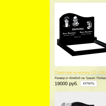
Памятник на могилу (11-139)
Размер от 60х80х5 см. Гранит. Полир
5 сторон.
19000 руб.
КУПИТЬ