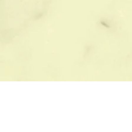
ЫБОР ПАМЯТНИКА
БЛАГОУСТРОЙСТВО
азмеры памятников
Цветные памятники
с памятника
Материалы памятников
рианты памятников
Виды памятников
зайн памятников
Формы памятников
бразцы памятников
Города где работаем
к установить памятник