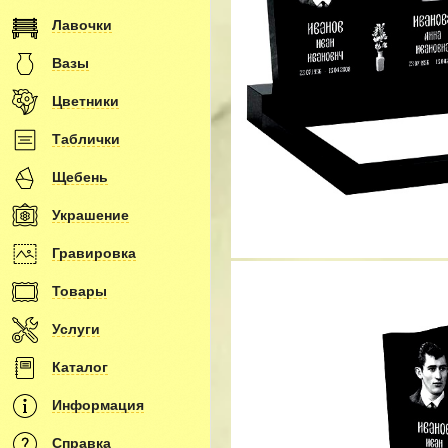
Лавочки
Вазы
Цветники
Таблички
Щебень
Украшение
Гравировка
Товары
Услуги
Каталог
Информация
Справка