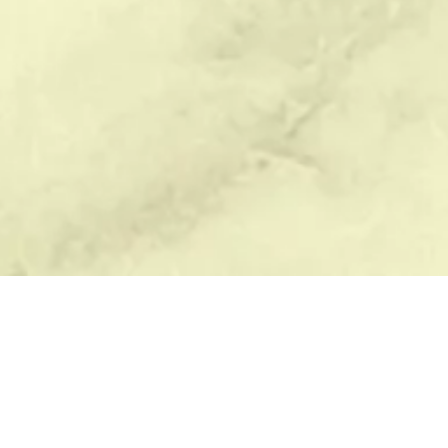
БЛАГОУСТРОЙСТВО
ПОМОЩЬ
В
Демонтаж памятников
Памятник с розами на могилу
Р
Оформление могил
Мемориальный комплекс цена
Ве
Уход за памятником
Лилия гравировка
Ва
Уход за могилой
Изготовление табличек на
Ди
памятники
О
Памятники на заказ
Ка
Гранитная плита на могилу