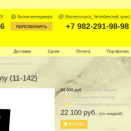
29
Вызов менеджера
Магнитогорск, Челябинский тракт,
16
+7 982-291-98-98
ПЕРЕЗВОНИТЬ
Доставка
Сроки
Оплата
Портфолио
на могилу (11-142)
лу (11-142)
24 000 руб.
(цена без скидки)
– 1 %
– скидка этого месяца
– 2 %
– пенсионерам и ветеранам
22 100 руб.
(со скидкой)
КУПИТЬ