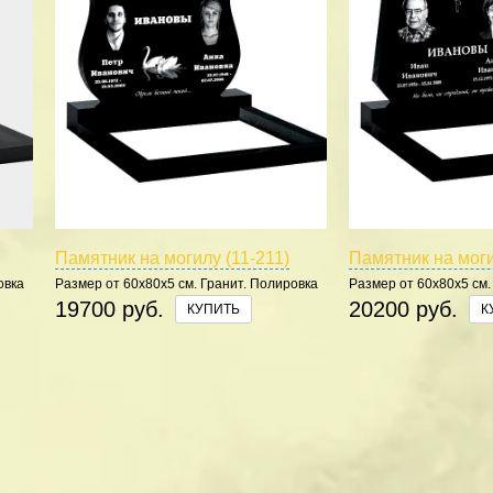
Памятник на могилу (11-211)
Памятник на моги
овка
Размер от 60х80х5 см. Гранит. Полировка
Размер от 60х80х5 см.
5 сторон.
5 сторон.
19700 руб.
20200 руб.
КУПИТЬ
К