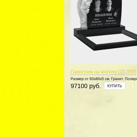
Памятник на могилу (11-359)
Размер от 60х80х5 см. Гранит. Полир
5 сторон.
97100 руб.
КУПИТЬ