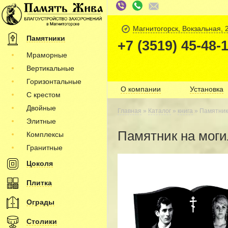
Магнитогорск, Вокзальная, 
Памятники
+7 (3519) 45-48-
Мраморные
Вертикальные
Горизонтальные
О компании
Установка
С крестом
Двойные
Главная
»
Каталог
»
книга
» Памятник 
Элитные
Памятник на моги
Комплексы
Гранитные
Цоколя
Плитка
Ограды
Столики