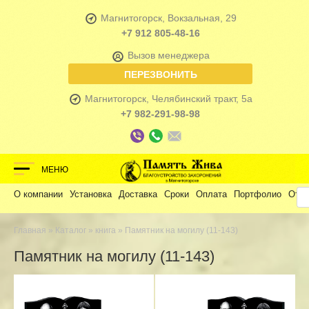
Магнитогорск, Вокзальная, 29
+7 912 805-48-16
Вызов менеджера
ПЕРЕЗВОНИТЬ
Магнитогорск, Челябинский тракт, 5а
+7 982-291-98-98
МЕНЮ
О компании
Установка
Доставка
Сроки
Оплата
Портфолио
Отз
Главная
»
Каталог
»
книга
» Памятник на могилу (11-143)
Памятник на могилу (11-143)