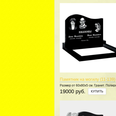
Памятник на могилу (11-139)
Размер от 60х80х5 см. Гранит. Полир
5 сторон.
19000 руб.
КУПИТЬ