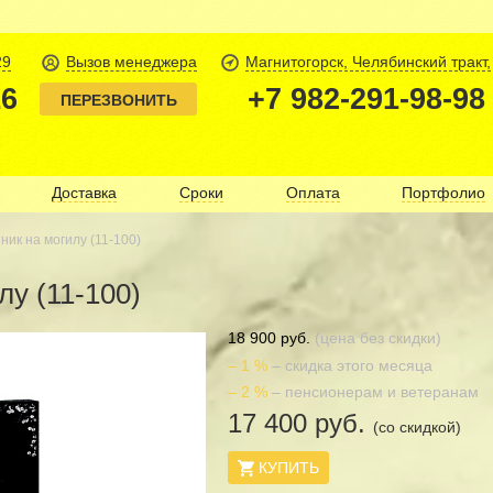
29
Вызов менеджера
Магнитогорск, Челябинский тракт,
16
+7 982-291-98-98
ПЕРЕЗВОНИТЬ
Доставка
Сроки
Оплата
Портфолио
ик на могилу (11-100)
лу (11-100)
18 900 руб.
(цена без скидки)
– 1 %
– скидка этого месяца
– 2 %
– пенсионерам и ветеранам
17 400 руб.
(со скидкой)
КУПИТЬ