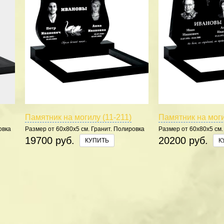
Памятник на могилу (11-211)
Памятник на моги
овка
Размер от 60х80х5 см. Гранит. Полировка
Размер от 60х80х5 см.
5 сторон.
5 сторон.
19700 руб.
20200 руб.
КУПИТЬ
К