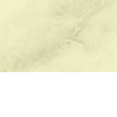
БЛАГОУСТРОЙСТВО
ПОМОЩЬ
В
Демонтаж памятников
Памятник с розами на могилу
Р
Оформление могил
Мемориальный комплекс цена
Ве
Уход за памятником
Лилия гравировка
Ва
Уход за могилой
Изготовление табличек на
Ди
памятники
О
Памятники на заказ
Ка
Гранитная плита на могилу