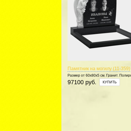
Памятник на могилу (11-359)
Размер от 60х80х5 см. Гранит. Полир
5 сторон.
97100 руб.
КУПИТЬ