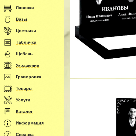
Лавочки
Вазы
Цветники
Таблички
Щебень
Украшение
Гравировка
Товары
Услуги
Каталог
Информация
Справка