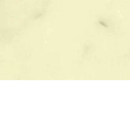
ЫБОР ПАМЯТНИКА
БЛАГОУСТРОЙСТВО
азмеры памятников
Цветные памятники
с памятника
Материалы памятников
рианты памятников
Виды памятников
зайн памятников
Формы памятников
бразцы памятников
Города где работаем
к установить памятник