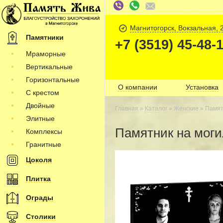
Магнитогорск, Вокзальная, 
Памятники
+7 (3519) 45-48-
Мраморные
Вертикальные
Горизонтальные
О компании
Установка
С крестом
Двойные
Главная
»
Каталог
»
Женские
» Памятн
Элитные
Памятник на моги
Комплексы
Гранитные
Цоколя
Плитка
Ограды
Столики